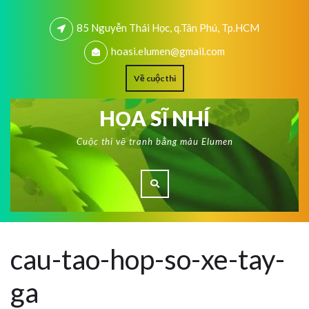
85 Nguyễn Thái Học, q.Tân Phú, Tp.HCM
hoasi.elumen@gmail.com
Về cuộc thi
HỌA SĨ NHÍ
Cuộc thi vẽ tranh bằng màu Elumen
cau-tao-hop-so-xe-tay-
ga