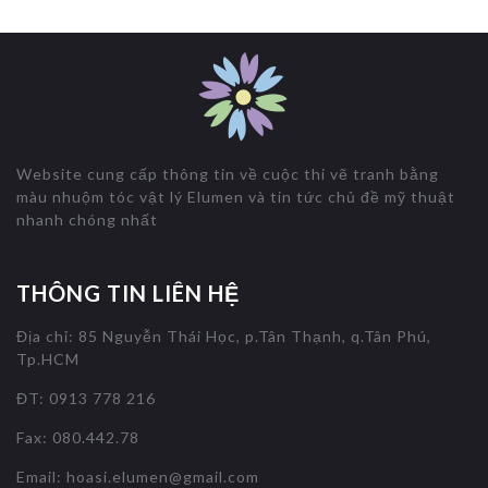
Website cung cấp thông tin về cuộc thi vẽ tranh bằng
màu nhuộm tóc vật lý Elumen và tin tức chủ đề mỹ thuật
nhanh chóng nhất
THÔNG TIN LIÊN HỆ
Địa chỉ: 85 Nguyễn Thái Học, p.Tân Thạnh, q.Tân Phú,
Tp.HCM
ĐT: 0913 778 216
Fax: 080.442.78
Email:
hoasi.elumen@gmail.com