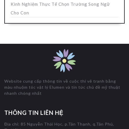
Kinh Nghiệm Thực Tế Chọn Trường Song Ngữ
Cho Con
Website cung cấp thông tin về cuộc thi vẽ tranh bằng
màu nhuộm tóc vật lý Elumen và tin tức chủ đề mỹ thuật
nhanh chóng nhất
THÔNG TIN LIÊN HỆ
Địa chỉ: 85 Nguyễn Thái Học, p.Tân Thạnh, q.Tân Phú,