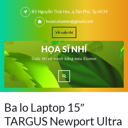
85 Nguyễn Thái Học, q.Tân Phú, Tp.HCM
hoasi.elumen@gmail.com
Về cuộc thi
HỌA SĨ NHÍ
Cuộc thi vẽ tranh bằng màu Elumen
Ba lo Laptop 15″
TARGUS Newport Ultra