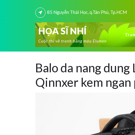
85 Nguyễn Thái Học, q.Tân Phú, Tp.HCM
HỌA SĨ NHÍ
Tran
Cuộc thi vẽ tranh bằng màu Elumen
Balo da nang dung 
Qinnxer kem ngan p