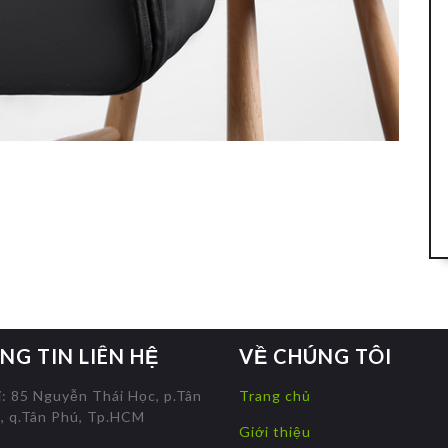
NG TIN LIÊN HỆ
VỀ CHÚNG TÔI
ỉ: 85 Nguyễn Thái Học, p.Tân
Trang chủ
, q.Tân Phú, Tp.HCM
Giới thiệu