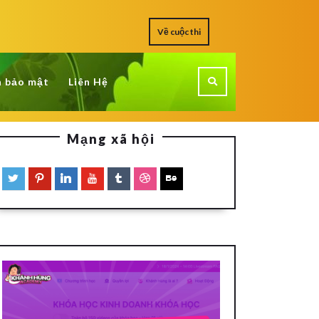
Về cuộc thi
h bảo mật
Liên Hệ
Mạng xã hội