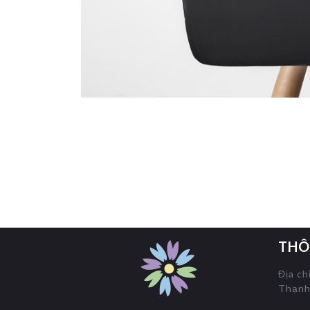
THÔ
Địa ch
Thạnh