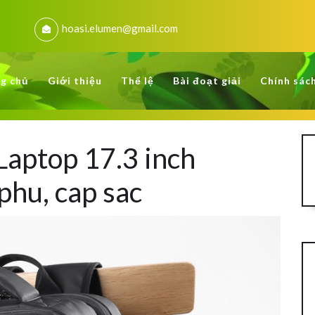
hoasi.elumen@gmail.com
g chủ
Giới thiệu
Thể lệ
Bài đoạt giải
Chính sác
Laptop 17.3 inch
hu, cap sac