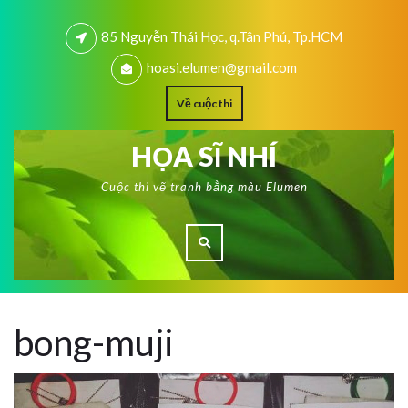
85 Nguyễn Thái Học, q.Tân Phú, Tp.HCM
hoasi.elumen@gmail.com
Về cuộc thi
HỌA SĨ NHÍ
Cuộc thi vẽ tranh bằng màu Elumen
bong-muji