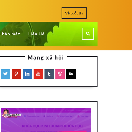
Về cuộc thi
h bảo mật
Liên Hệ
Mạng xã hội