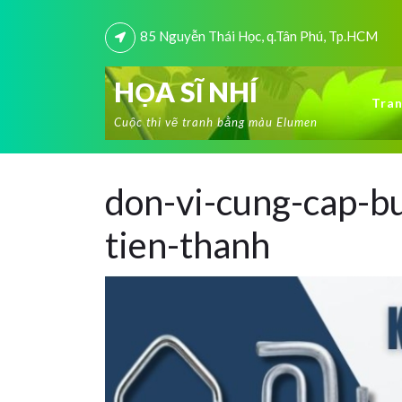
85 Nguyễn Thái Học, q.Tân Phú, Tp.HCM
HỌA SĨ NHÍ
Tran
Cuộc thi vẽ tranh bằng màu Elumen
don-vi-cung-cap-b
tien-thanh