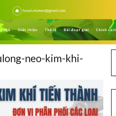
hoasi.elumen@gmail.com
g chủ
Giới thiệu
Thể lệ
Bài đoạt giải
Chính sác
ulong-neo-kim-khi-