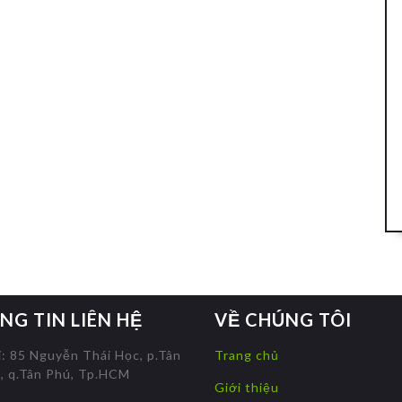
NG TIN LIÊN HỆ
VỀ CHÚNG TÔI
ỉ: 85 Nguyễn Thái Học, p.Tân
Trang chủ
, q.Tân Phú, Tp.HCM
Giới thiệu