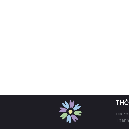
THÔ
Địa ch
Thạnh