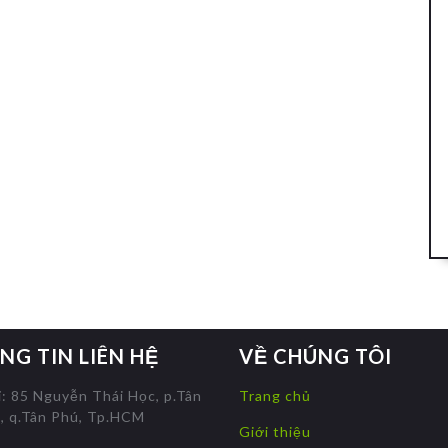
NG TIN LIÊN HỆ
VỀ CHÚNG TÔI
ỉ: 85 Nguyễn Thái Học, p.Tân
Trang chủ
, q.Tân Phú, Tp.HCM
Giới thiệu