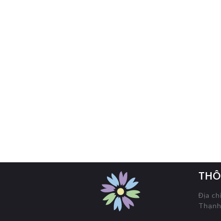
THÔ
Địa ch
Thạnh