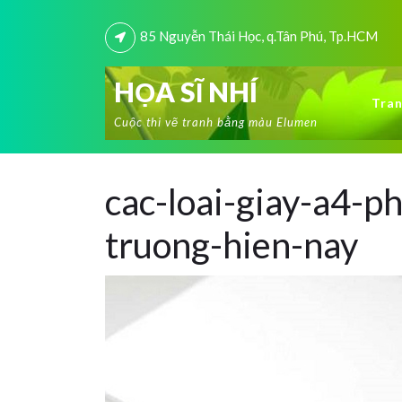
85 Nguyễn Thái Học, q.Tân Phú, Tp.HCM
HỌA SĨ NHÍ
Tran
Cuộc thi vẽ tranh bằng màu Elumen
cac-loai-giay-a4-ph
truong-hien-nay