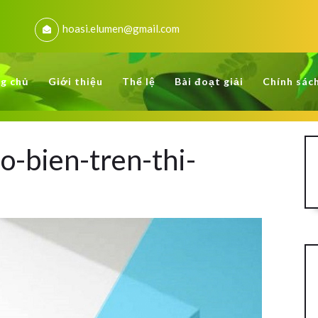
hoasi.elumen@gmail.com
g chủ
Giới thiệu
Thể lệ
Bài đoạt giải
Chính sác
o-bien-tren-thi-