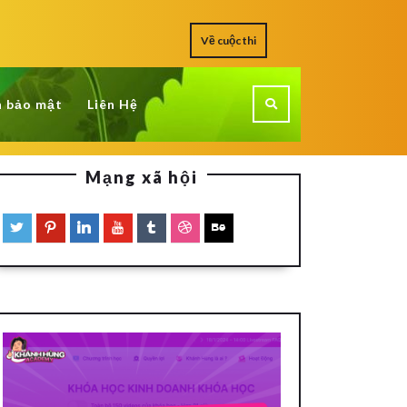
Về cuộc thi
h bảo mật
Liên Hệ
Mạng xã hội