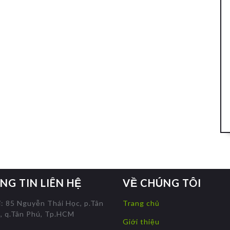
NG TIN LIÊN HỆ
VỀ CHÚNG TÔI
ỉ: 85 Nguyễn Thái Học, p.Tân
Trang chủ
, q.Tân Phú, Tp.HCM
Giới thiệu