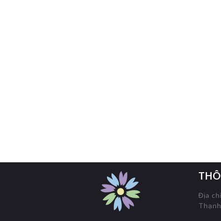
THÔ
Địa ch
Thạnh