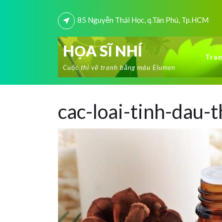
85 Nguyễn Thái Học, q.Tân Phú, Tp.HCM
HỌA SĨ NHÍ
Tran
Cuộc thi vẽ tranh bằng màu Elumen
cac-loai-tinh-dau-