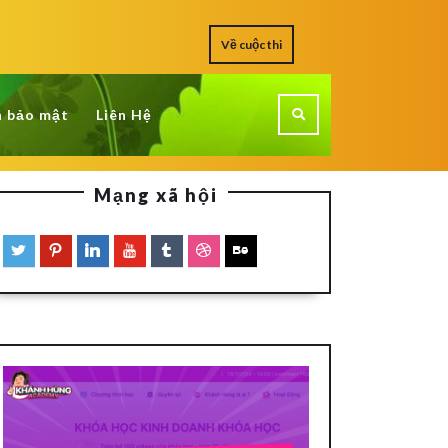
Về cuộc thi
h bảo mật
Liên Hệ
Mạng xã hội