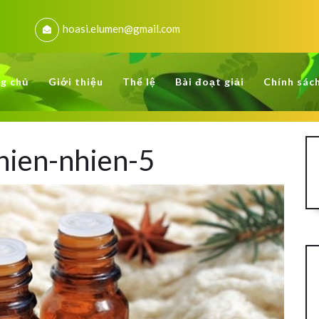
hoasi.elumen@gmail.com
g chủ
Giới thiệu
Thể lệ
Bài đoạt giải
Chính sác
thien-nhien-5