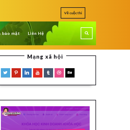
Về cuộc thi
h bảo mật
Liên Hệ
Mạng xã hội