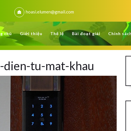
hoasi.elumen@gmail.com
g chủ
Giới thiệu
Thể lệ
Bài đoạt giải
Chính sác
-dien-tu-mat-khau