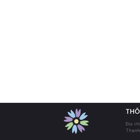
THÔ
Địa ch
Thạnh