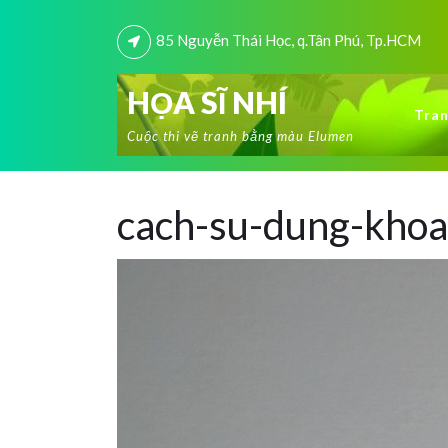
85 Nguyễn Thái Học, q.Tân Phú, Tp.HCM
HỌA SĨ NHÍ
Tran
Cuộc thi vẽ tranh bằng màu Elumen
cach-su-dung-khoa