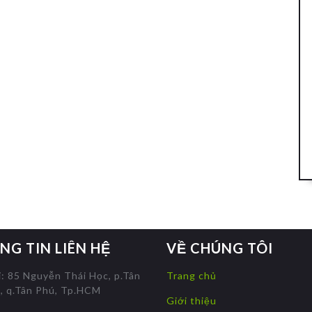
NG TIN LIÊN HỆ
VỀ CHÚNG TÔI
ỉ: 85 Nguyễn Thái Học, p.Tân
Trang chủ
, q.Tân Phú, Tp.HCM
Giới thiệu