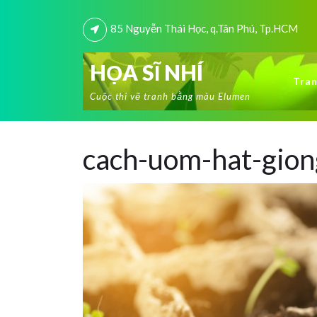
85 Nguyễn Thái Học, q.Tân Phú, Tp.HCM
HỌA SĨ NHÍ
Tran
Cuộc thi vẽ tranh bằng màu Elumen
cach-uom-hat-gion