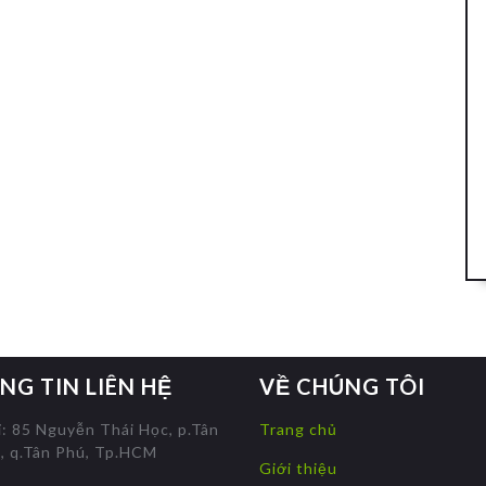
NG TIN LIÊN HỆ
VỀ CHÚNG TÔI
ỉ: 85 Nguyễn Thái Học, p.Tân
Trang chủ
, q.Tân Phú, Tp.HCM
Giới thiệu