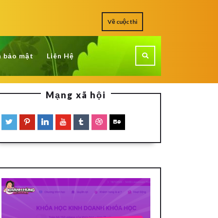
Về cuộc thi
h bảo mật
Liên Hệ
Mạng xã hội