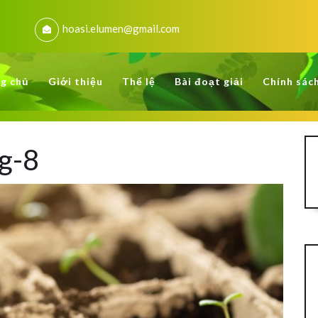
hoasi.elumen@gmail.com
g chủ
Giới thiệu
Thể lệ
Bài đoạt giải
Chính sác
g-8