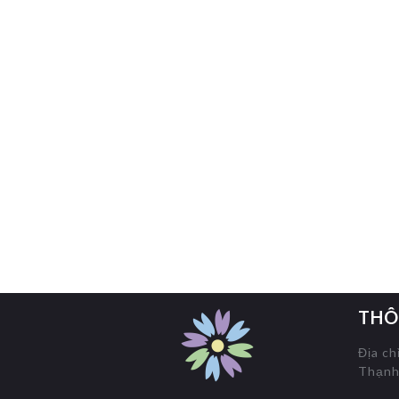
THÔ
Địa ch
Thạnh