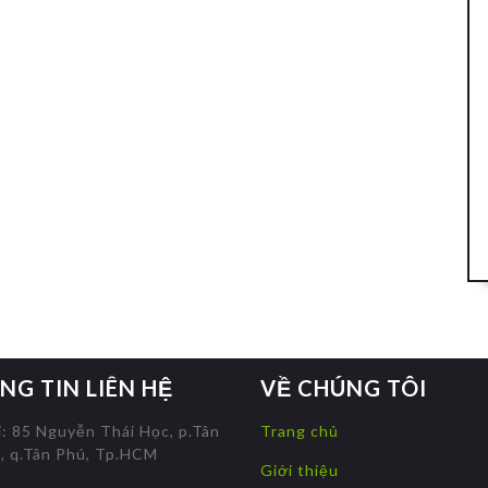
NG TIN LIÊN HỆ
VỀ CHÚNG TÔI
ỉ: 85 Nguyễn Thái Học, p.Tân
Trang chủ
, q.Tân Phú, Tp.HCM
Giới thiệu