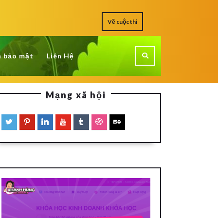
Về cuộc thi
h bảo mật
Liên Hệ
Mạng xã hội