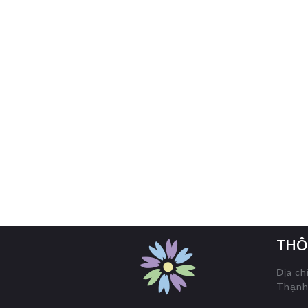
THÔ
Địa ch
Thạnh