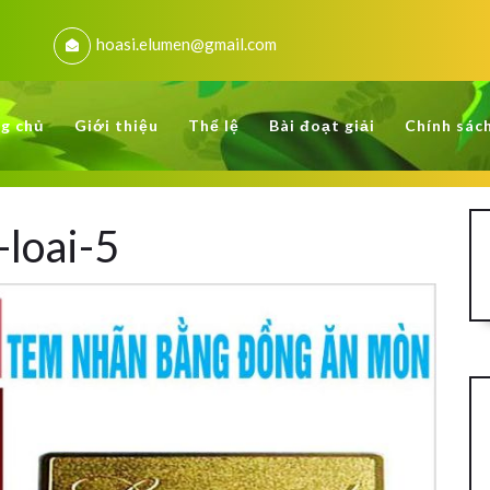
hoasi.elumen@gmail.com
g chủ
Giới thiệu
Thể lệ
Bài đoạt giải
Chính sác
-loai-5