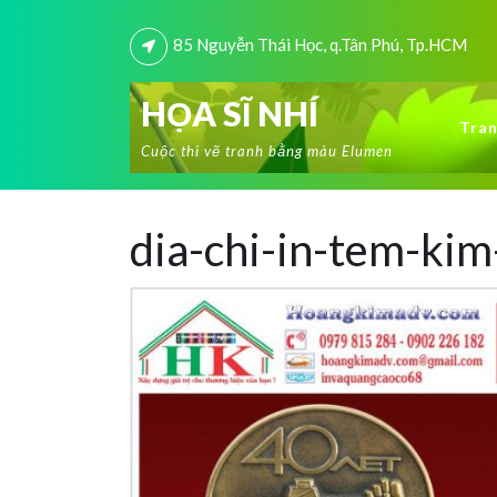
85 Nguyễn Thái Học, q.Tân Phú, Tp.HCM
HỌA SĨ NHÍ
Tran
Cuộc thi vẽ tranh bằng màu Elumen
dia-chi-in-tem-kim