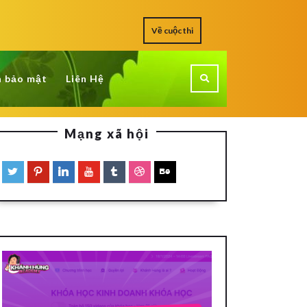
Về cuộc thi
h bảo mật
Liên Hệ
Mạng xã hội