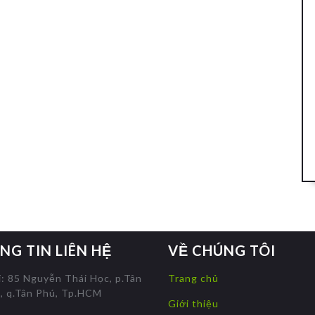
NG TIN LIÊN HỆ
VỀ CHÚNG TÔI
ỉ: 85 Nguyễn Thái Học, p.Tân
Trang chủ
, q.Tân Phú, Tp.HCM
Giới thiệu