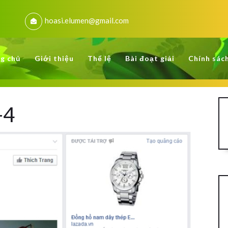
hoasi.elumen@gmail.com
g chủ
Giới thiệu
Thể lệ
Bài đoạt giải
Chính sác
-4