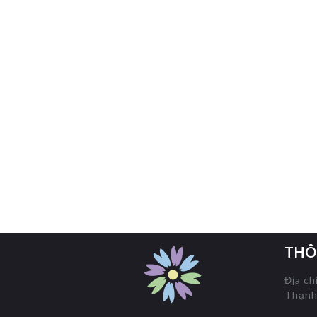
THÔ
Địa ch
Thạnh