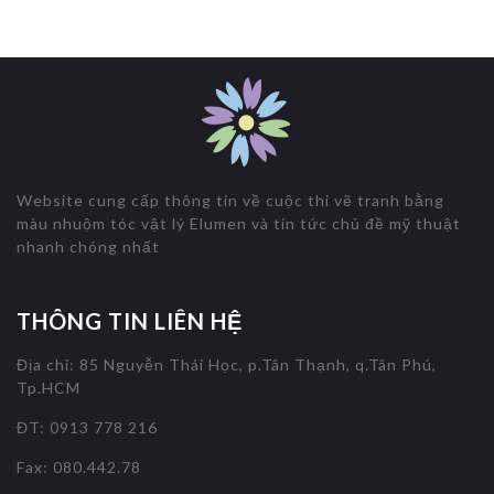
Website cung cấp thông tin về cuộc thi vẽ tranh bằng
màu nhuộm tóc vật lý Elumen và tin tức chủ đề mỹ thuật
nhanh chóng nhất
THÔNG TIN LIÊN HỆ
Địa chỉ: 85 Nguyễn Thái Học, p.Tân Thạnh, q.Tân Phú,
Tp.HCM
ĐT: 0913 778 216
Fax: 080.442.78