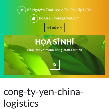
85 Nguyễn Thái Học, q.Tân Phú, Tp.HCM
hoasi.elumen@gmail.com
Về cuộc thi
HỌA SĨ NHÍ
Cuộc thi vẽ tranh bằng màu Elumen
cong-ty-yen-china-
logistics