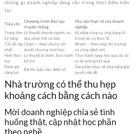
những gì doanh nghiệp đang cần trong thời điểm hiện
tại:
Chương trình đào tạo
Yêu cầu thực tế của doanh
Tiêu chí
truyền thống
nghiệp
Trọng tâm
Lý thuyết chuyên ngành, tư
Kỹ năng công cụ, ứng dụng AI
kỹ năng
duy phân tích cơ bản
trong tác vụ thực tế
Tốc độ cập
Chậm — theo chu kỳ xét
Nhanh — theo nhịp thị trường
nhật
duyệt chương trình học
và công nghệ mới
Hình thức
Lý thuyết là chính, thực hành
Thực hành ngay, học qua dự án
học
bổ trợ
và đo lường kết quả
Đánh giá
Sản phẩm thực tế, khả năng giải
Bài thi, luận văn, điểm số
năng lực
quyết vấn đề
Nhà trường có thể thu hẹp
khoảng cách bằng cách nào
Mời doanh nghiệp chia sẻ tình
huống thật, cập nhật học phần
theo nghề