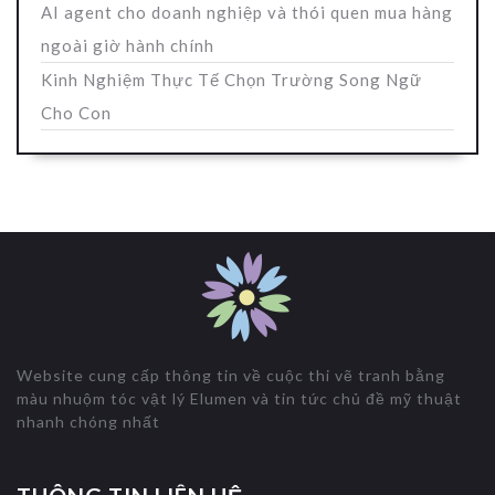
AI agent cho doanh nghiệp và thói quen mua hàng
ngoài giờ hành chính
Kinh Nghiệm Thực Tế Chọn Trường Song Ngữ
Cho Con
Website cung cấp thông tin về cuộc thi vẽ tranh bằng
màu nhuộm tóc vật lý Elumen và tin tức chủ đề mỹ thuật
nhanh chóng nhất