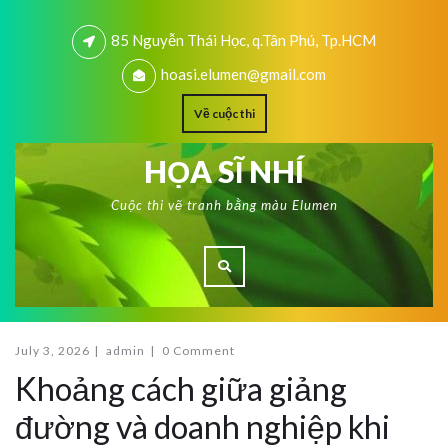
85 Nguyễn Thái Học, q.Tân Phú, Tp.HCM
hoasi.elumen@gmail.com
Về cuộc thi
HỌA SĨ NHÍ
Cuộc thi vẽ tranh bằng màu Elumen
July 3, 2026
|
admin
|
0 Comment
Khoảng cách giữa giảng
đường và doanh nghiệp khi