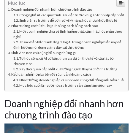
Mục lục
Doanh nghiệp đổi nhanh hơn chương trình đào tạo
Công nghệ AI vào quy trình làm việc trước khi giáo trình kịp cập nhật
Sinh viên ra trường dễ bỡ ngỡ vì kỹ năng học chưa khớp thực tế
Nhà trường có thể thu hẹp khoảng cách bằng cách nào
Mời doanh nghiệp chia sẻ tình huống thật, cập nhật học phần theo
nghề
Tham khảo bức tranh ứng dụng AI trong doanh nghiệp hiện nay để
định hướng nội dung giảng dạy sát thị trường
Sinh viên nên chủ động bổ sung những gì
Tự học công cụ AI cơ bản, tham gia dự án thực tế và câu lạc bộ
chuyên môn
Xây thói quen cập nhật xu hướng ngành thay vì chờ nhà trường
Kết luận: phối hợp ba bên để rút ngắn khoảng cách
Nhà trường, doanh nghiệp và sinh viên cùng chủ động mới hiệu quả
Mục tiêu cuối là người học ra trường sẵn sàng làm việc ngay
Doanh nghiệp đổi nhanh hơn
chương trình đào tạo