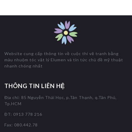
Website cung cấp thông tin về cuộc thi vẽ tranh bằng
màu nhuộm tóc vật lý Elumen và tin tức chủ đề mỹ thuật
nhanh chóng nhất
THÔNG TIN LIÊN HỆ
Địa chỉ: 85 Nguyễn Thái Học, p.Tân Thạnh, q.Tân Phú,
Tp.HCM
ĐT: 0913 778 216
Fax: 080.442.78