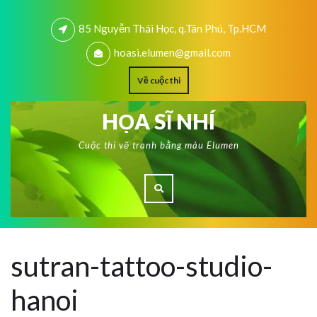
85 Nguyễn Thái Học, q.Tân Phú, Tp.HCM
hoasi.elumen@gmail.com
Về cuộc thi
HỌA SĨ NHÍ
Cuộc thi vẽ tranh bằng màu Elumen
sutran-tattoo-studio-
hanoi