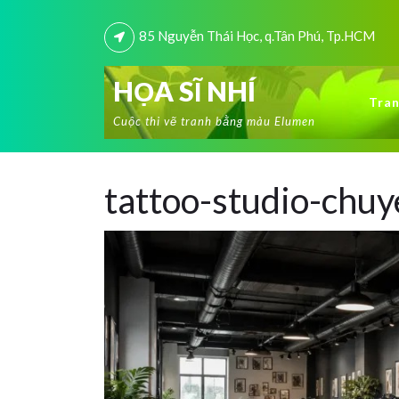
85 Nguyễn Thái Học, q.Tân Phú, Tp.HCM
HỌA SĨ NHÍ
Tran
Cuộc thi vẽ tranh bằng màu Elumen
tattoo-studio-chu