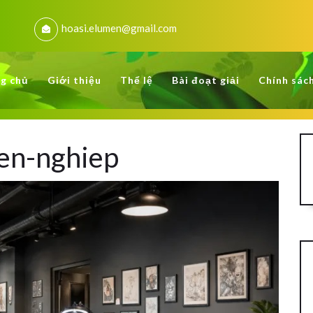
hoasi.elumen@gmail.com
g chủ
Giới thiệu
Thể lệ
Bài đoạt giải
Chính sác
yen-nghiep