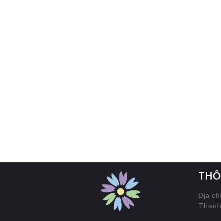
THÔ
Địa ch
Thạnh