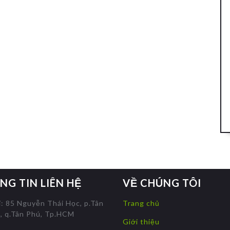
NG TIN LIÊN HỆ
VỀ CHÚNG TÔI
ỉ: 85 Nguyễn Thái Học, p.Tân
Trang chủ
, q.Tân Phú, Tp.HCM
Giới thiệu