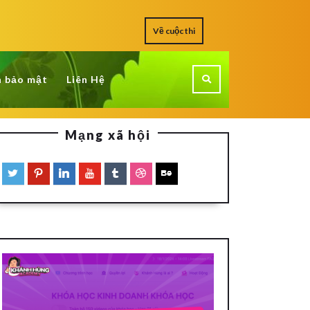
Về cuộc thi
h bảo mật
Liên Hệ
Mạng xã hội