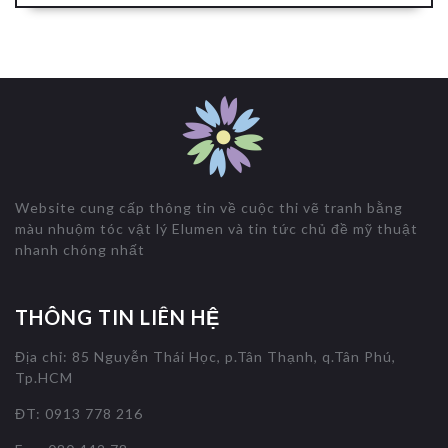
Website cung cấp thông tin về cuộc thi vẽ tranh bằng
màu nhuộm tóc vật lý Elumen và tin tức chủ đề mỹ thuật
nhanh chóng nhất
THÔNG TIN LIÊN HỆ
Địa chỉ: 85 Nguyễn Thái Học, p.Tân Thạnh, q.Tân Phú,
Tp.HCM
ĐT: 0913 778 216