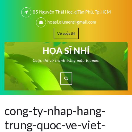
85 Nguyễn Thái Học, q.Tân Phú, Tp.HCM
hoasi.elumen@gmail.com
Về cuộc thi
HỌA SĨ NHÍ
Cuộc thi vẽ tranh bằng màu Elumen
cong-ty-nhap-hang-
trung-quoc-ve-viet-