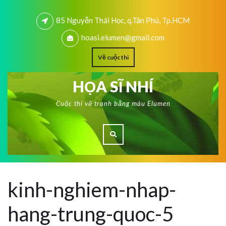
85 Nguyễn Thái Học, q.Tân Phú, Tp.HCM
hoasi.elumen@gmail.com
Về cuộc thi
HỌA SĨ NHÍ
Cuộc thi vẽ tranh bằng màu Elumen
kinh-nghiem-nhap-
hang-trung-quoc-5