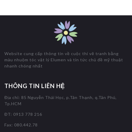
Website cung cấp thông tin về cuộc thi vẽ tranh bằng
màu nhuộm tóc vật lý Elumen và tin tức chủ đề mỹ thuật
nhanh chóng nhất
THÔNG TIN LIÊN HỆ
Địa chỉ: 85 Nguyễn Thái Học, p.Tân Thạnh, q.Tân Phú,
Tp.HCM
ĐT: 0913 778 216
Fax: 080.442.78