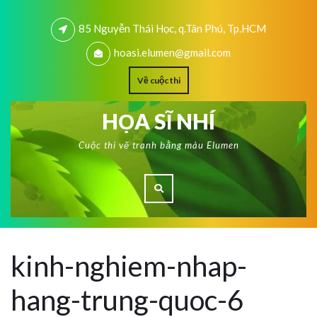
85 Nguyễn Thái Học, q.Tân Phú, Tp.HCM
hoasi.elumen@gmail.com
Về cuộc thi
HỌA SĨ NHÍ
Cuộc thi vẽ tranh bằng màu Elumen
kinh-nghiem-nhap-
hang-trung-quoc-6