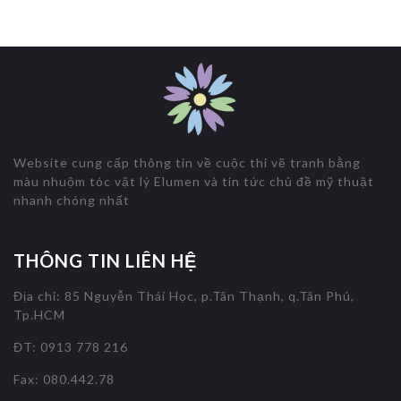
Website cung cấp thông tin về cuộc thi vẽ tranh bằng
màu nhuộm tóc vật lý Elumen và tin tức chủ đề mỹ thuật
nhanh chóng nhất
THÔNG TIN LIÊN HỆ
Địa chỉ: 85 Nguyễn Thái Học, p.Tân Thạnh, q.Tân Phú,
Tp.HCM
ĐT: 0913 778 216
Fax: 080.442.78