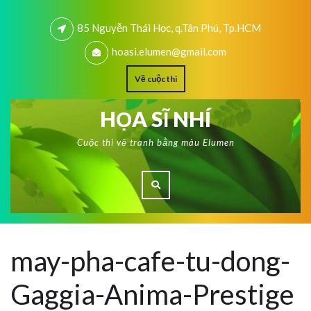
85 Nguyễn Thái Học, q.Tân Phú, Tp.HCM
hoasi.elumen@gmail.com
Về cuộc thi
HỌA SĨ NHÍ
Cuộc thi vẽ tranh bằng màu Elumen
may-pha-cafe-tu-dong-
Gaggia-Anima-Prestige