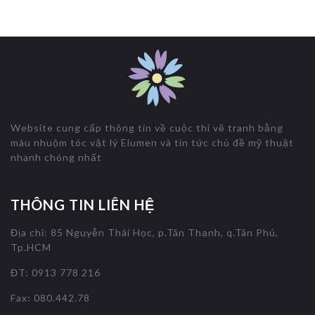
Website cung cấp thông tin về cuộc thi vẽ tranh bằng
màu nhuộm tóc vật lý Elumen và tin tức chủ đề mỹ thuật
nhanh chóng nhất
THÔNG TIN LIÊN HỆ
Địa chỉ: 85 Nguyễn Thái Học, p.Tân Thạnh, q.Tân Phú,
Tp.HCM
ĐT: 0913 778 216
Fax: 080.442.78