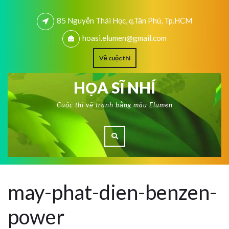
85 Nguyễn Thái Học, q.Tân Phú, Tp.HCM
hoasi.elumen@gmail.com
Về cuộc thi
HỌA SĨ NHÍ
Cuộc thi vẽ tranh bằng màu Elumen
may-phat-dien-benzen-
power