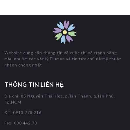
Website cung cấp thông tin về cuộc thi vẽ tranh bằng
màu nhuộm tóc vật lý Elumen và tin tức chủ đề mỹ thuật
nhanh chóng nhất
THÔNG TIN LIÊN HỆ
Địa chỉ: 85 Nguyễn Thái Học, p.Tân Thạnh, q.Tân Phú,
Tp.HCM
ĐT: 0913 778 216
Fax: 080.442.78