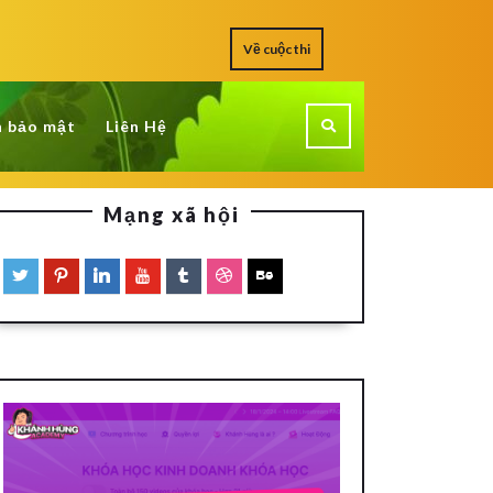
Về cuộc thi
h bảo mật
Liên Hệ
Mạng xã hội