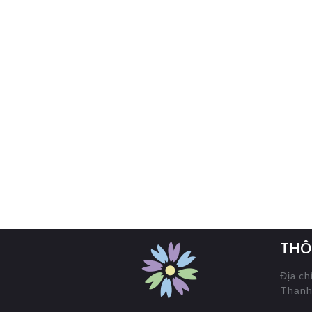
THÔ
Địa ch
Thạnh