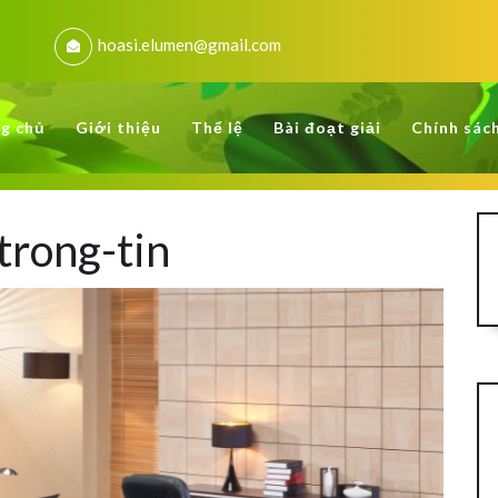
hoasi.elumen@gmail.com
g chủ
Giới thiệu
Thể lệ
Bài đoạt giải
Chính sác
trong-tin