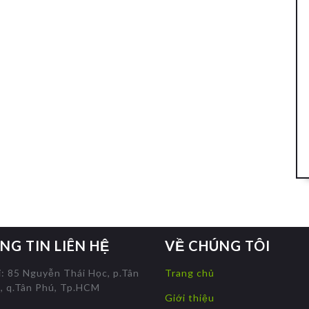
NG TIN LIÊN HỆ
VỀ CHÚNG TÔI
ỉ: 85 Nguyễn Thái Học, p.Tân
Trang chủ
, q.Tân Phú, Tp.HCM
Giới thiệu