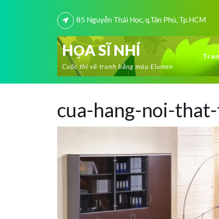
85 Nguyễn Thái Học, q.Tân Phú, Tp.HCM
HỌA SĨ NHÍ
Tran
Cuộc thi vẽ tranh bằng màu Elumen
cua-hang-noi-that-