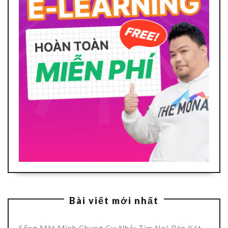
Bài viết mới nhất