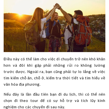
Điều này có thể làm cho việc di chuyển trở nên khó khăn
hơn và đôi khi gặp phải những rủi ro không lường
trước được. Ngoài ra, bạn cũng phải tự lo lắng về việc
tìm kiếm chỗ ăn, chỗ ở, kiểm tra thời tiết và tìm hiểu về
văn hóa địa phương.
Nếu đây là lần đầu tiên bạn đi du lịch, thì có thể nên
chọn đi theo tour để có sự hỗ trợ và tích lũy kinh
nghiệm cho các chuyến đi sau này.