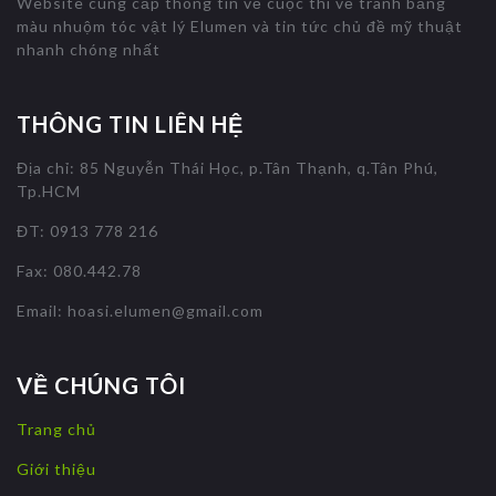
Website cung cấp thông tin về cuộc thi vẽ tranh bằng
màu nhuộm tóc vật lý Elumen và tin tức chủ đề mỹ thuật
nhanh chóng nhất
THÔNG TIN LIÊN HỆ
Địa chỉ: 85 Nguyễn Thái Học, p.Tân Thạnh, q.Tân Phú,
Tp.HCM
ĐT: 0913 778 216
Fax: 080.442.78
Email:
hoasi.elumen@gmail.com
VỀ CHÚNG TÔI
Trang chủ
Giới thiệu