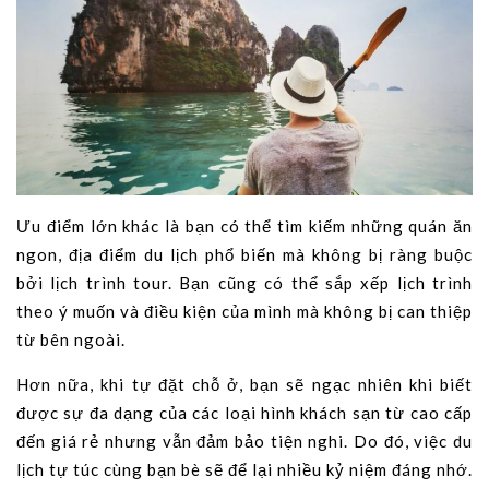
Ưu điểm lớn khác là bạn có thể tìm kiếm những quán ăn
ngon, địa điểm du lịch phổ biến mà không bị ràng buộc
bởi lịch trình tour. Bạn cũng có thể sắp xếp lịch trình
theo ý muốn và điều kiện của mình mà không bị can thiệp
từ bên ngoài.
Hơn nữa, khi tự đặt chỗ ở, bạn sẽ ngạc nhiên khi biết
được sự đa dạng của các loại hình khách sạn từ cao cấp
đến giá rẻ nhưng vẫn đảm bảo tiện nghi. Do đó, việc du
lịch tự túc cùng bạn bè sẽ để lại nhiều kỷ niệm đáng nhớ.