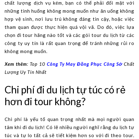
chất lượng dịch vụ kém, bạn có thể phải đối mặt với
những tình huống không mong muốn như ăn uống không
hợp vệ sinh, nơi lưu trú không đáng tin cậy, hoặc việc
tham quan được thực hiện quá vội vã. Do đó, việc lựa
chọn đi tour hãng nào tốt và các gói tour du lịch từ các
công ty uy tín là rất quan trọng để tránh những rủi ro
không mong muốn.
Xem thêm
: Top 10
Công Ty May Đồng Phục Công Sở
Chất
Lượng Uy Tín Nhất
Chi phí đi du lịch tự túc có rẻ
hơn đi tour không?
Chi phí là yếu tố quan trọng nhất mà mọi người quan
tâm khi đi du lịch! Có lẽ nhiều người nghĩ rằng du lịch tự
túc và tự lo tất cả sẽ tiết kiệm hơn so với đi theo tour.