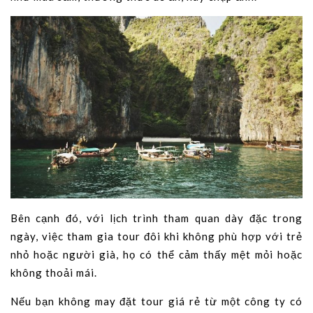
Bên cạnh đó, với lịch trình tham quan dày đặc trong
ngày, việc tham gia tour đôi khi không phù hợp với trẻ
nhỏ hoặc người già, họ có thể cảm thấy mệt mỏi hoặc
không thoải mái.
Nếu bạn không may đặt tour giá rẻ từ một công ty có