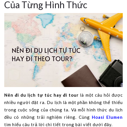
Của Từng Hình Thức
Nên đi du lịch tự túc hay đi tour
là một câu hỏi được
nhiều người đặt ra. Du lịch là một phần không thể thiếu
trong cuộc sống của chúng ta. Và mỗi hình thức du lịch
đều có những trải nghiệm riêng. Cùng
Hoasi Elumen
tìm hiểu câu trả lời chi tiết trong bài viết dưới đây.