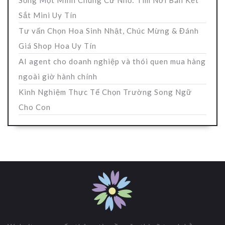
Sống Một Mình Chung Cư Nhỏ: Tìm Nơi Bán Két
Sắt Mini Uy Tín
Tư vấn Chọn Hoa Sinh Nhật, Chúc Mừng & Đánh
Giá Shop Hoa Uy Tín
AI agent cho doanh nghiệp và thói quen mua hàng
ngoài giờ hành chính
Kinh Nghiệm Thực Tế Chọn Trường Song Ngữ
Cho Con