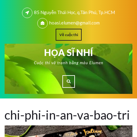
85 Nguyễn Thái Học, q.Tân Phú, Tp.HCM
hoasi.elumen@gmail.com
Về cuộc thi
HỌA SĨ NHÍ
Cuộc thi vẽ tranh bằng màu Elumen
chi-phi-in-an-va-bao-tri