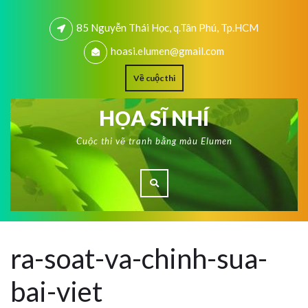
85 Nguyễn Thái Học, q.Tân Phú, Tp.HCM
hoasi.elumen@gmail.com
Về cuộc thi
HỌA SĨ NHÍ
Cuộc thi vẽ tranh bằng màu Elumen
ra-soat-va-chinh-sua-
bai-viet