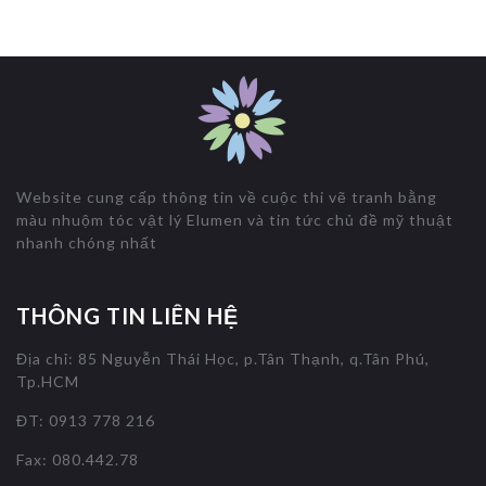
Website cung cấp thông tin về cuộc thi vẽ tranh bằng
màu nhuộm tóc vật lý Elumen và tin tức chủ đề mỹ thuật
nhanh chóng nhất
THÔNG TIN LIÊN HỆ
Địa chỉ: 85 Nguyễn Thái Học, p.Tân Thạnh, q.Tân Phú,
Tp.HCM
ĐT: 0913 778 216
Fax: 080.442.78