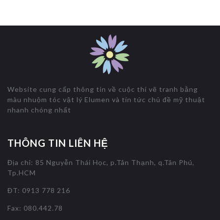
Website cung cấp thông tin về cuộc thi vẽ tranh bằng
màu nhuộm tóc vật lý Elumen và tin tức chủ đề mỹ thuật
nhanh chóng nhất
THÔNG TIN LIÊN HỆ
Địa chỉ: 85 Nguyễn Thái Học, p.Tân Thạnh, q.Tân Phú,
Tp.HCM
ĐT: 0913 778 216
Fax: 080.442.78