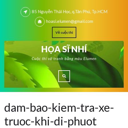
85 Nguyễn Thái Học, q.Tân Phú, Tp.HCM
hoasi.elumen@gmail.com
Về cuộc thi
HỌA SĨ NHÍ
Cuộc thi vẽ tranh bằng màu Elumen
dam-bao-kiem-tra-xe-
truoc-khi-di-phuot