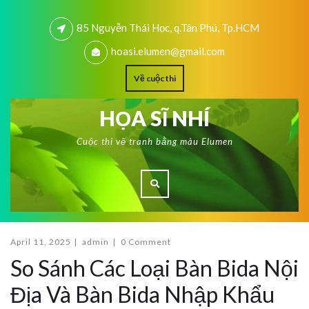
85 Nguyễn Thái Học, q.Tân Phú, Tp.HCM
hoasi.elumen@gmail.com
Về cuộc thi
HỌA SĨ NHÍ
Cuộc thi vẽ tranh bằng màu Elumen
April 11, 2025
|
admin
|
0 Comment
So Sánh Các Loại Bàn Bida Nội
Địa Và Bàn Bida Nhập Khẩu