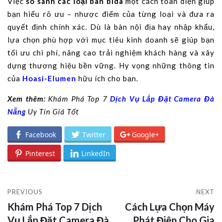
Việc
so sánh các loại bàn bida
một cách toàn diện giúp
bạn hiểu rõ ưu – nhược điểm của từng loại và đưa ra
quyết định chính xác. Dù là bàn nội địa hay nhập khẩu,
lựa chọn phù hợp với mục tiêu kinh doanh sẽ giúp bạn
tối ưu chi phí, nâng cao trải nghiệm khách hàng và xây
dựng thương hiệu bền vững. Hy vọng những thông tin
của
Hoasi-Elumen
hữu ích cho bạn.
Xem thêm:
Khám Phá Top 7
Dịch Vụ Lắp Đặt Camera Đà
Nẵng
Uy Tín Giá Tốt
Facebook
Twitter
Google+
Pinterest
LinkedIn
PREVIOUS
NEXT
Khám Phá Top 7 Dịch
Cách Lựa Chọn Máy
Vụ Lắp Đặt Camera Đà
Phát Điện Cho Gia