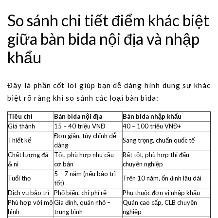
So sánh chi tiết điểm khác biệt
giữa bàn bida nội địa và nhập
khẩu
Đây là phần cốt lõi giúp bạn dễ dàng hình dung sự khác
biệt rõ ràng khi so sánh các loại bàn bida:
Tiêu chí
Bàn bida nội địa
Bàn bida nhập khẩu
Giá thành
15 – 40 triệu VNĐ
40 – 100 triệu VNĐ+
Đơn giản, tùy chỉnh dễ
Thiết kế
Sang trọng, chuẩn quốc tế
dàng
Chất lượng đá
Tốt, phù hợp nhu cầu
Rất tốt, phù hợp thi đấu
& nỉ
cơ bản
chuyên nghiệp
5 – 7 năm (nếu bảo trì
Tuổi thọ
Trên 10 năm, ổn định lâu dài
tốt)
Dịch vụ bảo trì
Phổ biến, chi phí rẻ
Phụ thuộc đơn vị nhập khẩu
Phù hợp với mô
Gia đình, quán nhỏ –
Quán cao cấp, CLB chuyên
hình
trung bình
nghiệp