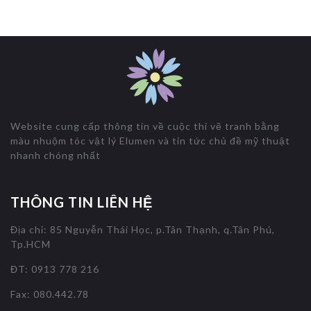
Website cung cấp thông tin về cuộc thi vẽ tranh bằng
màu nhuộm tóc vật lý Elumen và tin tức chủ đề mỹ thuật
nhanh chóng nhất
THÔNG TIN LIÊN HỆ
Địa chỉ: 85 Nguyễn Thái Học, p.Tân Thạnh, q.Tân Phú,
Tp.HCM
ĐT: 0913 778 216
Fax: 080.442.78