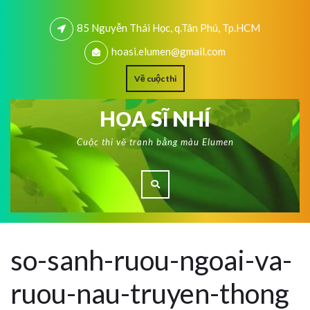
85 Nguyễn Thái Học, q.Tân Phú, Tp.HCM
hoasi.elumen@gmail.com
Về cuộc thi
HỌA SĨ NHÍ
Cuộc thi vẽ tranh bằng màu Elumen
so-sanh-ruou-ngoai-va-
ruou-nau-truyen-thong