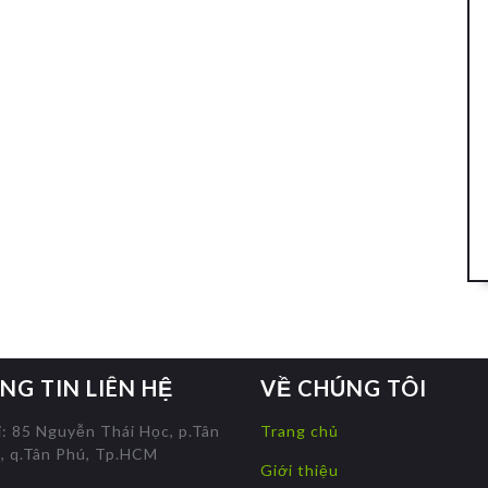
NG TIN LIÊN HỆ
VỀ CHÚNG TÔI
ỉ: 85 Nguyễn Thái Học, p.Tân
Trang chủ
, q.Tân Phú, Tp.HCM
Giới thiệu