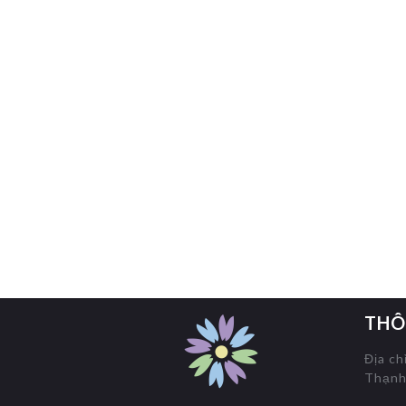
THÔ
Địa ch
Thạnh