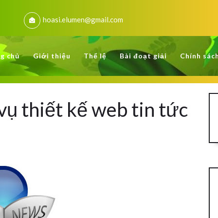
hoasi.elumen@gmail.com
g chủ
Giới thiệu
Thể lệ
Bài đoạt giải
Chính sác
 thiết kế web tin tức