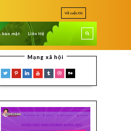
Về cuộc thi
h bảo mật
Liên Hệ
Mạng xã hội