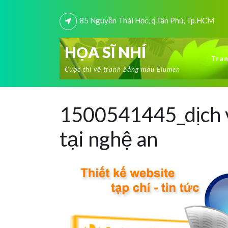
85 Nguyễn Thái Học, q.Tân Phú, Tp.HCM
HỌA SĨ NHÍ
Tran
Cuộc thi vẽ tranh bằng màu Elumen
1500541445_dịch vụ
tại nghệ an