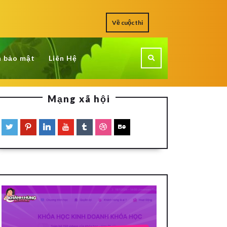
Về cuộc thi
h bảo mật
Liên Hệ
Mạng xã hội