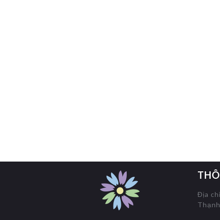
THÔ
Địa ch
Thạnh