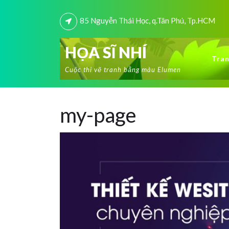
85 Nguyễn Thái Học, q.Tân Phú, Tp.HCM
HỌA SĨ NHÍ
Tran
Cuộc thi vẽ tranh bằng màu Elumen
my-page