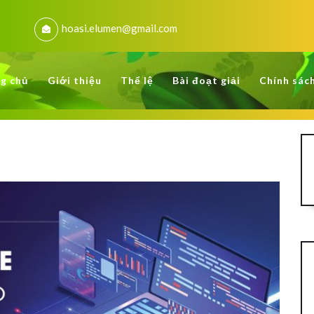
hoasi.elumen@gmail.com
g chủ
Giới thiệu
Thể lệ
Bài đoạt giải
Chính sác