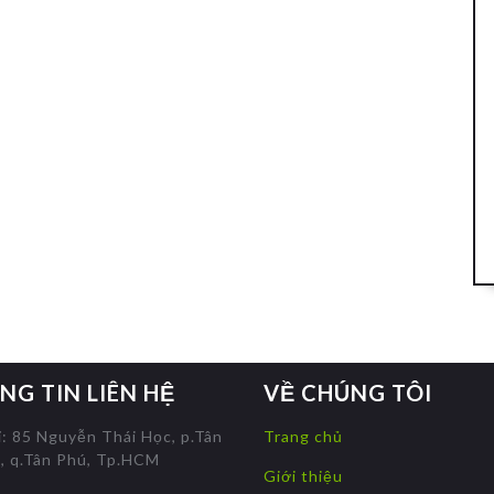
NG TIN LIÊN HỆ
VỀ CHÚNG TÔI
ỉ: 85 Nguyễn Thái Học, p.Tân
Trang chủ
, q.Tân Phú, Tp.HCM
Giới thiệu