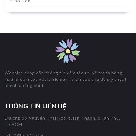
Cho Con
Website cung cấp thông tin về cuộc thi vẽ tranh bằng
màu nhuộm tóc vật lý Elumen và tin tức chủ đề mỹ thuật
nhanh chóng nhất
THÔNG TIN LIÊN HỆ
Địa chỉ: 85 Nguyễn Thái Học, p.Tân Thạnh, q.Tân Phú,
Tp.HCM
ĐT: 0913 778 216