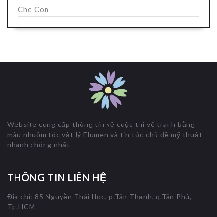
Cho Con
Website cung cấp thông tin về cuộc thi vẽ tranh bằng
màu nhuộm tóc vật lý Elumen và tin tức chủ đề mỹ thuật
nhanh chóng nhất
THÔNG TIN LIÊN HỆ
Địa chỉ: 85 Nguyễn Thái Học, p.Tân Thạnh, q.Tân Phú,
Tp.HCM