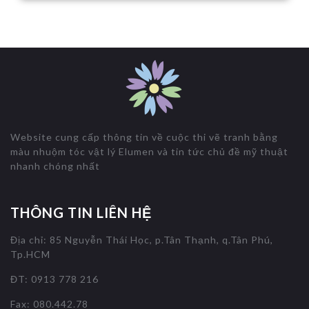
Website cung cấp thông tin về cuộc thi vẽ tranh bằng
màu nhuộm tóc vật lý Elumen và tin tức chủ đề mỹ thuật
nhanh chóng nhất
THÔNG TIN LIÊN HỆ
Địa chỉ: 85 Nguyễn Thái Học, p.Tân Thạnh, q.Tân Phú,
Tp.HCM
ĐT: 0913 778 216
Fax: 080.442.78