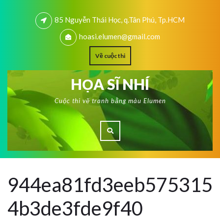
85 Nguyễn Thái Học, q.Tân Phú, Tp.HCM
hoasi.elumen@gmail.com
Về cuộc thi
HỌA SĨ NHÍ
Cuộc thi vẽ tranh bằng màu Elumen
944ea81fd3eeb575315
4b3de3fde9f40