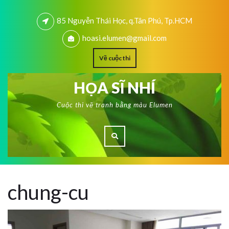
85 Nguyễn Thái Học, q.Tân Phú, Tp.HCM
hoasi.elumen@gmail.com
Về cuộc thi
HỌA SĨ NHÍ
Cuộc thi vẽ tranh bằng màu Elumen
chung-cu