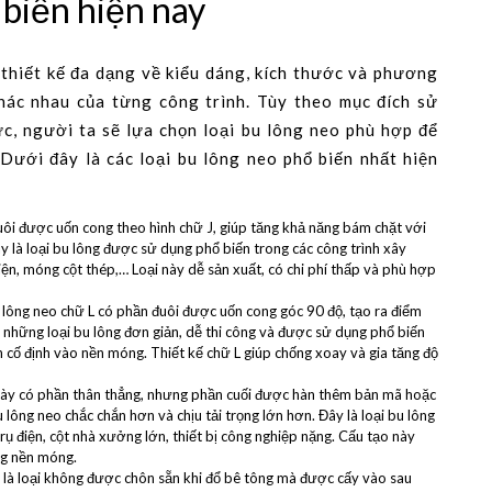
 biến hiện nay
 thiết kế đa dạng về kiểu dáng, kích thước và phương
hác nhau của từng công trình. Tùy theo mục đích sử
lực, người ta sẽ lựa chọn loại bu lông neo phù hợp để
Dưới đây là các loại bu lông neo phổ biến nhất hiện
ôi được uốn cong theo hình chữ J, giúp tăng khả năng bám chặt với
y là loại bu lông được sử dụng phổ biến trong các công trình xây
n, móng cột thép,… Loại này dễ sản xuất, có chi phí thấp và phù hợp
 lông neo chữ L có phần đuôi được uốn cong góc 90 độ, tạo ra điểm
g những loại bu lông đơn giản, dễ thi công và được sử dụng phổ biến
n cố định vào nền móng. Thiết kế chữ L giúp chống xoay và gia tăng độ
này có phần thân thẳng, nhưng phần cuối được hàn thêm bản mã hoặc
u lông neo chắc chắn hơn và chịu tải trọng lớn hơn. Đây là loại bu lông
ụ điện, cột nhà xưởng lớn, thiết bị công nghiệp nặng. Cấu tạo này
ng nền móng.
 là loại không được chôn sẵn khi đổ bê tông mà được cấy vào sau