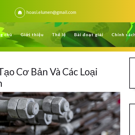
hoasi.elumen@gmail.com
g chủ
Giới thiệu
Thể lệ
Bài đoạt giải
Chính sác
Tạo Cơ Bản Và Các Loại
n