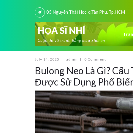
85 Nguyễn Thái Học, q.Tân Phú, Tp.HCM
HỌA SĨ NHÍ
Tran
Cuộc thi vẽ tranh bằng màu Elumen
July 14, 2025
|
admin
|
0 Comment
Bulong Neo Là Gì? Cấu 
Được Sử Dụng Phổ Biế