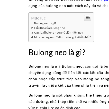
dụng của bulong neo một cách đầy đủ và chi 
Mục lục
Bulong neo là gì?
Cấu tạo của bulong neo
Các loại bulong neo phổ biến hiện nay
Mua bulong neo ở đâu uy tín, giá sỉ tốt nhất?
Bulong neo là gì?
Bulong neo là gì? Bulong neo, còn gọi là bu
chuyên dụng dùng để liên kết các kết cấu t
chôn hoặc cấy trực tiếp vào móng bê tông
truyền lực giữa kết cấu thép phía trên và n
Bu lông neo là một phần không thể thiếu tr
cầu đường, nhà thép tiền chế và nhiều ứng d
vững, chịu lực và ổn định cao.