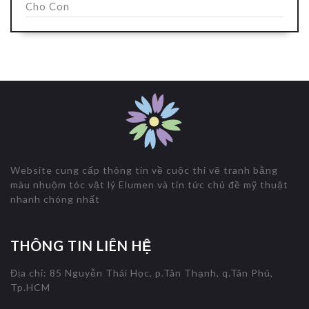
Cho Con
Website cung cấp thông tin về cuộc thi vẽ tranh bằng
màu nhuộm tóc vật lý Elumen và tin tức chủ đề mỹ thuật
nhanh chóng nhất
THÔNG TIN LIÊN HỆ
Địa chỉ: 85 Nguyễn Thái Học, p.Tân Thạnh, q.Tân Phú,
Tp.HCM