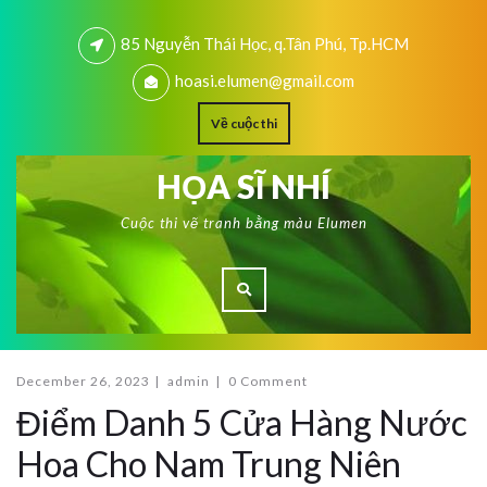
85 Nguyễn Thái Học, q.Tân Phú, Tp.HCM
hoasi.elumen@gmail.com
Về cuộc thi
HỌA SĨ NHÍ
Cuộc thi vẽ tranh bằng màu Elumen
December 26, 2023
|
admin
|
0 Comment
Điểm Danh 5 Cửa Hàng Nước
Hoa Cho Nam Trung Niên