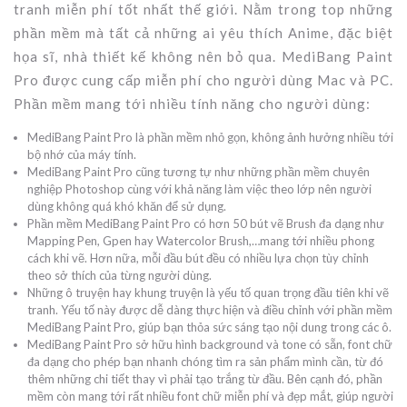
tranh miễn phí tốt nhất thế giới. Nằm trong top những
phần mềm mà tất cả những ai yêu thích Anime, đặc biệt
họa sĩ, nhà thiết kế không nên bỏ qua. MediBang Paint
Pro được cung cấp miễn phí cho người dùng Mac và PC.
Phần mềm mang tới nhiều tính năng cho người dùng:
MediBang Paint Pro là phần mềm nhỏ gọn, không ảnh hưởng nhiều tới
bộ nhớ của máy tính.
MediBang Paint Pro cũng tương tự như những phần mềm chuyên
nghiệp Photoshop cùng với khả năng làm việc theo lớp nên người
dùng không quá khó khăn để sử dụng.
Phần mềm MediBang Paint Pro có hơn 50 bút vẽ Brush đa dạng như
Mapping Pen, Gpen hay Watercolor Brush,…mang tới nhiều phong
cách khi vẽ. Hơn nữa, mỗi đầu bút đều có nhiều lựa chọn tùy chỉnh
theo sở thích của từng người dùng.
Những ô truyện hay khung truyện là yếu tố quan trọng đầu tiên khi vẽ
tranh. Yếu tố này được dễ dàng thực hiện và điều chỉnh với phần mềm
MediBang Paint Pro, giúp bạn thỏa sức sáng tạo nội dung trong các ô.
MediBang Paint Pro sở hữu hình background và tone có sẵn, font chữ
đa dạng cho phép bạn nhanh chóng tìm ra sản phẩm mình cần, từ đó
thêm những chi tiết thay vì phải tạo trắng từ đầu. Bên cạnh đó, phần
mềm còn mang tới rất nhiều font chữ miễn phí và đẹp mắt, giúp người