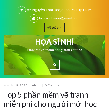
85 Nguyễn Thái Học, q.Tân Phú, Tp.HCM
hoasi.elumen@gmail.com
Về cuộc thi
HỌA SĨ NHÍ
Cuộc thi vẽ tranh bằng màu Elumen
March 19, 2020
|
admin
|
0 Comment
Top 5 phần mềm vẽ tranh
miễn phí cho người mới học