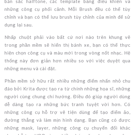
bán sắc halftone, các template bảng điều khiển và
những công cụ phối cảnh. Mỗi Brush đều có thể tùy
chỉnh và bạn có thể lưu brush tùy chỉnh của mình để sử
dụng lại sau.
Nhấp chuột phải vào bất cứ nơi nào trên khung vẽ
trong phần mềm sẽ hiển thị bánh xe, bạn có thể thực
hiện chọn công cụ và màu mới trong vòng nốt nhạc. Hệ
thống này đơn giản hơn nhiều so với việc duyệt qua
những menu và cài đặt.
Phần mềm sở hữu rất nhiều những điểm nhấn nhỏ chu
đáo bởi Krita được tạo ra từ chính những họa sĩ, những
người cùng chung chí hướng. Điều đó giúp người dùng
dễ dàng tạo ra những bức tranh tuyệt vời hơn. Có
những công cụ hỗ trợ vẽ tiện dùng để tạo điểm ảo,
đường thẳng và làm mịn hình dạng. Bạn cũng có được
những mask, layer, những công cụ chuyển đổi khác