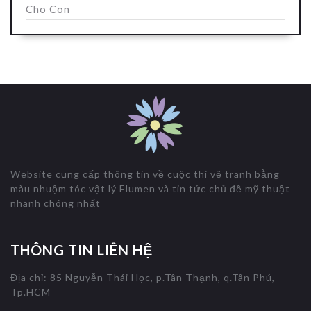
Cho Con
Website cung cấp thông tin về cuộc thi vẽ tranh bằng
màu nhuộm tóc vật lý Elumen và tin tức chủ đề mỹ thuật
nhanh chóng nhất
THÔNG TIN LIÊN HỆ
Địa chỉ: 85 Nguyễn Thái Học, p.Tân Thạnh, q.Tân Phú,
Tp.HCM